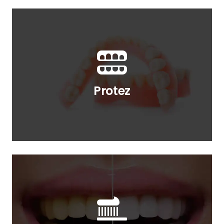
Protez
Diş protezleri, eksik ya da hasarlı
dişleri değiştirmek ve hatta onarmak
Protez
için kullanılan yapay doğal
görünümlü dişlerdir.
Diş Beyazlatma
Dişlerde meydana gelen
renklenmeleri diş beyazlatma