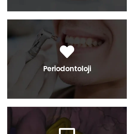
inceleyen bir daldır.
diş etinin etrafındaki kemikleri
çevreleyen dokuları, diş köklerini ve
Periodontoloji, dişin etrafını
Periodontoloji
Periodontoloji
ve restorasyonun üretimini kapsar.