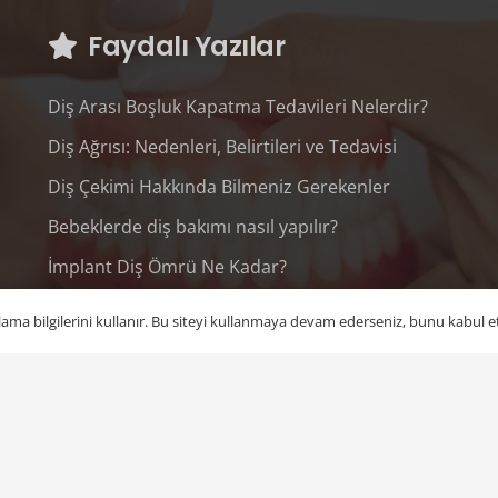
Faydalı Yazılar
Diş Arası Boşluk Kapatma Tedavileri Nelerdir?
Diş Ağrısı: Nedenleri, Belirtileri ve Tedavisi
Diş Çekimi Hakkında Bilmeniz Gerekenler
Bebeklerde diş bakımı nasıl yapılır?
İmplant Diş Ömrü Ne Kadar?
mlama bilgilerini kullanır. Bu siteyi kullanmaya devam ederseniz, bunu kabul 