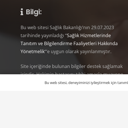
Bilgi:
Bu web sitesi Sağlık Bakanlığı’nın 29.07.2023
tarihinde yayınladığı “
Sağlık Hizmetlerinde
Tanıtım ve Bilgilendirme Faaliyetleri Hakkında
Yönetmelik
“‘e uygun olarak yayınlanmıştır.
Site içeriğinde bulunan bilgiler destek sağlamak
içindir. Hekimin hastasını tıbbi amaçla muayene
etmesi, tanı ve teşhis koyması yerine geçmez.
Bu web sitesi, deneyiminizi iyileştirmek için tanı
Son güncelleme tarihi: 08.08.2023