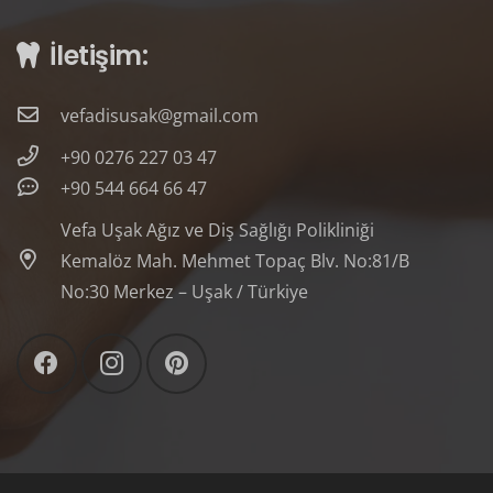
İletişim:
vefadisusak@gmail.com
+90 0276 227 03 47
+90 544 664 66 47
Vefa Uşak Ağız ve Diş Sağlığı Polikliniği
Kemalöz Mah. Mehmet Topaç Blv. No:81/B
No:30 Merkez – Uşak / Türkiye